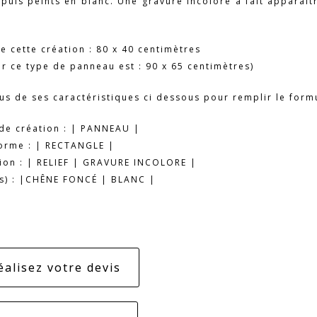
puis peints en blanc. Une gravure incolore a fait apparaît
e cette création : 80 x 40 centimètres
 ce type de panneau est : 90 x 65 centimètres)
ous de ses caractéristiques ci dessous pour remplir le form
de création : | PANNEAU |
orme : | RECTANGLE |
tion : | RELIEF | GRAVURE INCOLORE |
s) : |CHÊNE FONCÉ | BLANC |
éalisez votre devis