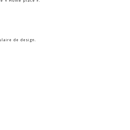
re « Home place ».
ulaire de design.