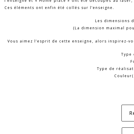
l’enseigne et « Home place » ont été découpés au laser, 
Ces éléments ont enfin été collés sur l’enseigne.
Les dimensions d
(La dimension maximal pour
Vous aimez l’esprit de cette enseigne, alors inspirez-v
Type 
F
Type de réalisa
Couleur(
R