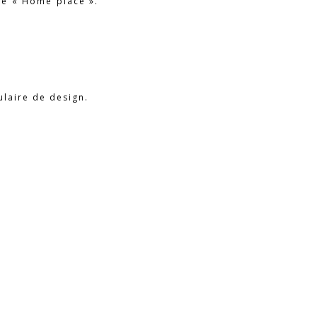
re « Home place ».
ulaire de design.