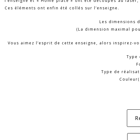
l’enseigne et « Home place » ont été découpés au laser, 
Ces éléments ont enfin été collés sur l’enseigne.
Les dimensions d
(La dimension maximal pour
Vous aimez l’esprit de cette enseigne, alors inspirez-v
Type 
F
Type de réalisa
Couleur(
R