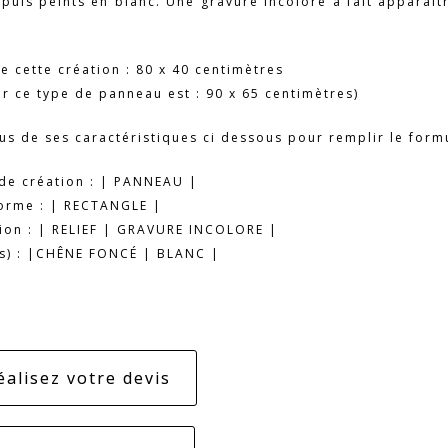
puis peints en blanc. Une gravure incolore a fait apparaît
e cette création : 80 x 40 centimètres
 ce type de panneau est : 90 x 65 centimètres)
ous de ses caractéristiques ci dessous pour remplir le form
de création : | PANNEAU |
orme : | RECTANGLE |
tion : | RELIEF | GRAVURE INCOLORE |
s) : |CHÊNE FONCÉ | BLANC |
éalisez votre devis